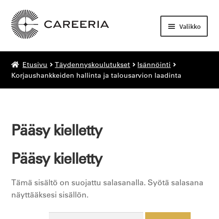
Siirry
Siirry
navigointiin
sisältöön
Valikko
Laajenn
Etusivu
Täydennyskoulutukset
Isännöinti
Kortti- ja pätevyyskoulutukset
alemma
Korjaushankkeiden hallinta ja talousarvion laadinta
tason
Laajenn
Täydennyskoulutukset
valikko
alemma
tason
Laajenn
Todistuskopiot
valikko
Pääsy kielletty
alemma
tason
Laajenn
Asiakastyöt
valikko
alemma
Pääsy kielletty
tason
valikko
Tämä sisältö on suojattu salasanalla. Syötä salasana
näyttääksesi sisällön.