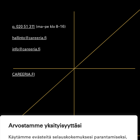
p. 020 51 311
(ma–pe klo 8–16)
hallinto@careeria.fi
info@careeria.fi
CAREERIA.FI
Arvostamme yksityisyyttäsi
Käytämme evästeitä selauskokemuksesi parantamiseksi,