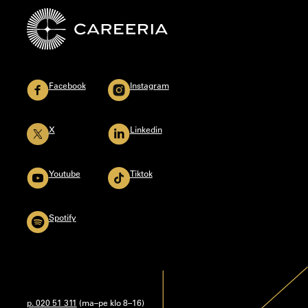
Facebook
Instagram
X
Linkedin
Youtube
Tiktok
Spotify
p. 020 51 311
(ma–pe klo 8–16)