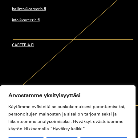
hallinto@careeria.fi
info@careeria.fi
CAREERIA.FI
Arvostamme yksityisyyttäsi
Käytämme evästeitä selauskokemuksesi parantamiseksi,
personoitujen mainosten ja sisällön tarjoamiseksi ja
Tietosuojaseloste
Toimitusehdot
Saavutettavuusseloste
liikenteemme analysoimiseksi. Hyväksyt evästeidemme
© CAREERIA 2024
käytön klikkaamalla ”Hyväksy kaikki”.