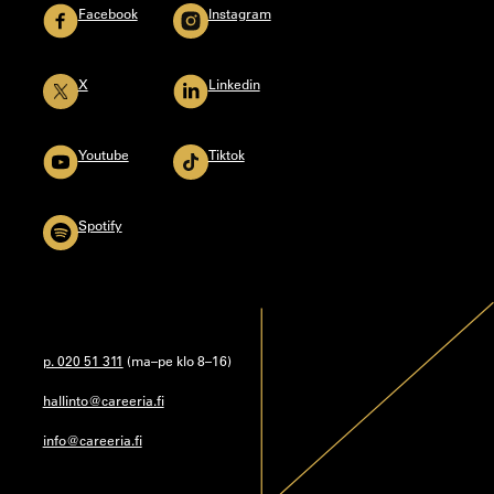
Facebook
Instagram
X
Linkedin
Youtube
Tiktok
Spotify
p. 020 51 311
(ma–pe klo 8–16)
hallinto@careeria.fi
info@careeria.fi