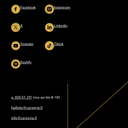
Facebook
Instagram
X
Linkedin
Youtube
Tiktok
Spotify
p. 020 51 311
(ma–pe klo 8–16)
hallinto@careeria.fi
info@careeria.fi