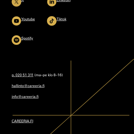
Youtube
Tiktok
Spotify
p. 020 51 311
(ma–pe klo 8–16)
hallinto@careeria.fi
info@careeria.fi
CAREERIA.FI