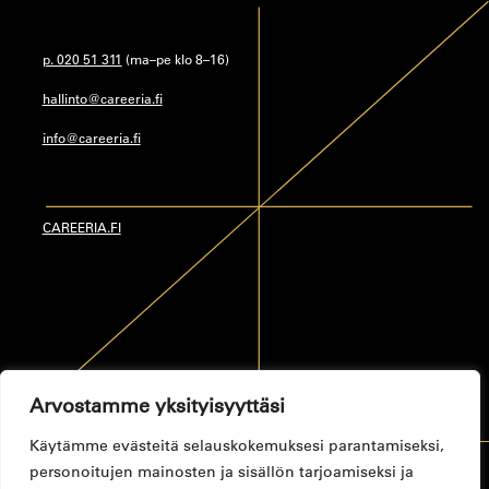
p. 020 51 311
(ma–pe klo 8–16)
hallinto@careeria.fi
info@careeria.fi
CAREERIA.FI
Arvostamme yksityisyyttäsi
Käytämme evästeitä selauskokemuksesi parantamiseksi,
personoitujen mainosten ja sisällön tarjoamiseksi ja
Tietosuojaseloste
Toimitusehdot
Saavutettavuusseloste