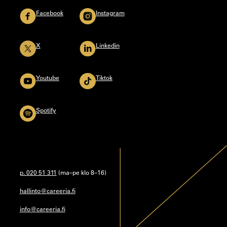
Facebook
Instagram
X
Linkedin
Youtube
Tiktok
Spotify
p. 020 51 311
(ma–pe klo 8–16)
hallinto@careeria.fi
info@careeria.fi