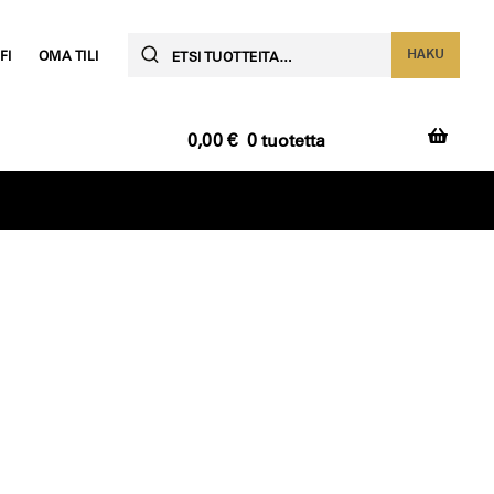
Etsi:
HAKU
FI
OMA TILI
0,00
€
0 tuotetta