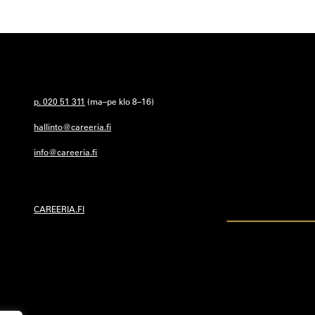
p. 020 51 311
(ma–pe klo 8–16)
hallinto@careeria.fi
info@careeria.fi
CAREERIA.FI