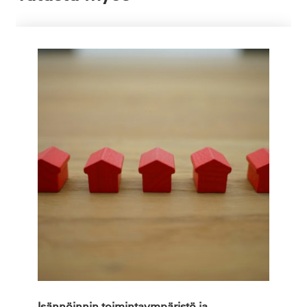
Isännöinnin toimintaympäristö ja