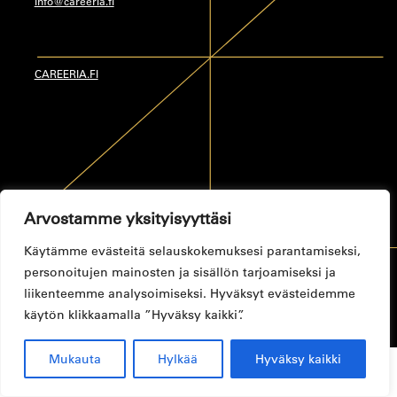
info@careeria.fi
CAREERIA.FI
Arvostamme yksityisyyttäsi
Käytämme evästeitä selauskokemuksesi parantamiseksi,
personoitujen mainosten ja sisällön tarjoamiseksi ja
Tietosuojaseloste
Toimitusehdot
Saavutettavuusseloste
liikenteemme analysoimiseksi. Hyväksyt evästeidemme
© CAREERIA 2024
käytön klikkaamalla ”Hyväksy kaikki”.
Mukauta
Hylkää
Hyväksy kaikki
0
Etsi:
Haku