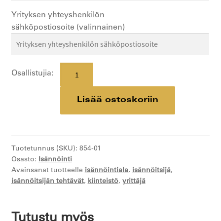
Yrityksen yhteyshenkilön
sähköpostiosoite
(valinnainen)
Isännöitsijän
Osallistujia:
toimintatavat
ja
Lisää ostoskoriin
ohjeistukset
määrä
Tuotetunnus (SKU):
854-01
Osasto:
Isännöinti
Avainsanat tuotteelle
isännöintiala
,
isännöitsijä
,
isännöitsijän tehtävät
,
kiinteistö
,
yrittäjä
Tutustu myös