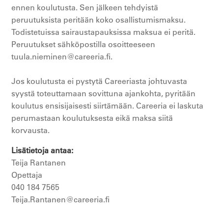
ennen koulutusta. Sen jälkeen tehdyistä
peruutuksista peritään koko osallistumismaksu.
Todistetuissa sairaustapauksissa maksua ei peritä.
Peruutukset sähköpostilla osoitteeseen
tuula.nieminen@careeria.fi.
Jos koulutusta ei pystytä Careeriasta johtuvasta
syystä toteuttamaan sovittuna ajankohta, pyritään
koulutus ensisijaisesti siirtämään. Careeria ei laskuta
perumastaan koulutuksesta eikä maksa siitä
korvausta.
Lisätietoja antaa
Teija Rantanen
Opettaja
040 184 7565
Teija.Rantanen@careeria.fi