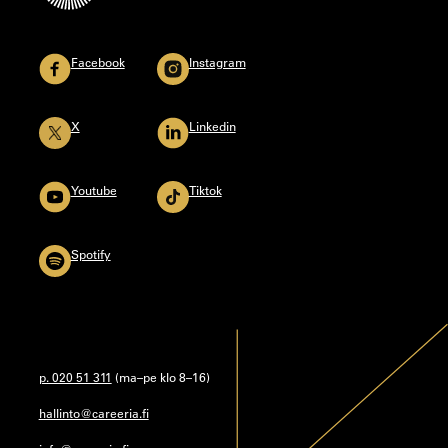
Facebook
Instagram
X
Linkedin
Youtube
Tiktok
Spotify
p. 020 51 311
(ma–pe klo 8–16)
hallinto@careeria.fi