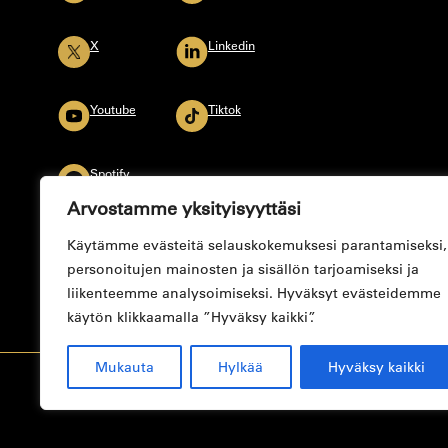
X
Linkedin
Youtube
Tiktok
Spotify
Arvostamme yksityisyyttäsi
Käytämme evästeitä selauskokemuksesi parantamiseksi,
personoitujen mainosten ja sisällön tarjoamiseksi ja
liikenteemme analysoimiseksi. Hyväksyt evästeidemme
käytön klikkaamalla ”Hyväksy kaikki”.
Mukauta
Hylkää
Hyväksy kaikki
© CAREERIA 2024