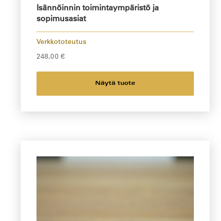
Isännöinnin toimintaympäristö ja
sopimusasiat
Verkkototeutus
248,00
€
Näytä tuote