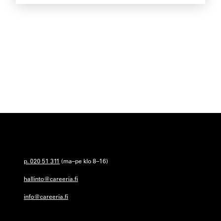
p. 020 51 311
(ma–pe klo 8–16)
hallinto@careeria.fi
info@careeria.fi