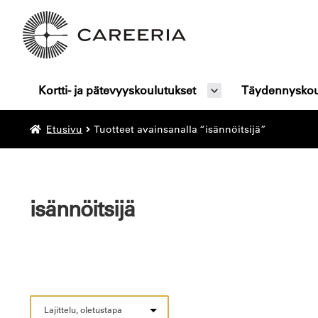
Siirry
Siirry
navigointiin
sisältöön
Kortti- ja pätevyyskoulutukset
Täydennyskou
Etusivu
Tuotteet avainsanalla “isännöitsijä”
isännöitsijä