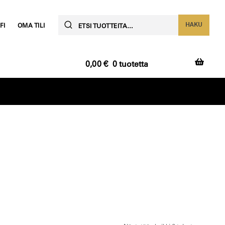
Etsi:
HAKU
FI
OMA TILI
0,00
€
0 tuotetta