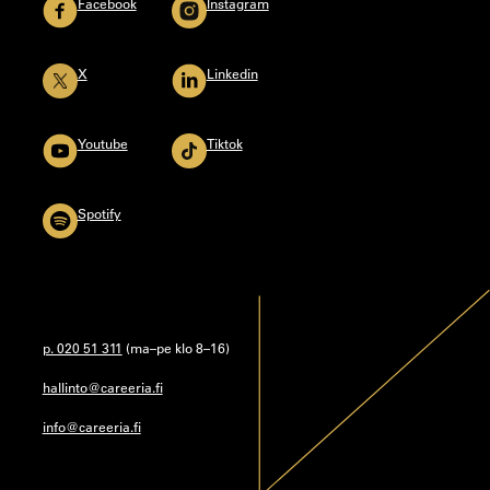
Facebook
Instagram
X
Linkedin
Youtube
Tiktok
Spotify
p. 020 51 311
(ma–pe klo 8–16)
hallinto@careeria.fi
info@careeria.fi