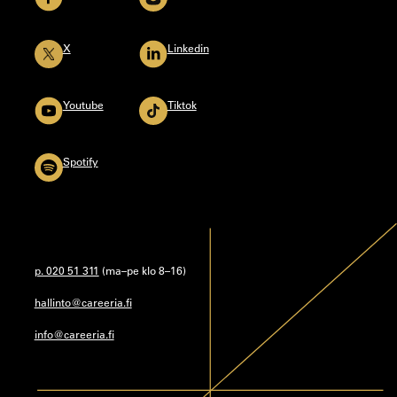
X
Linkedin
Youtube
Tiktok
Spotify
p. 020 51 311
(ma–pe klo 8–16)
hallinto@careeria.fi
info@careeria.fi