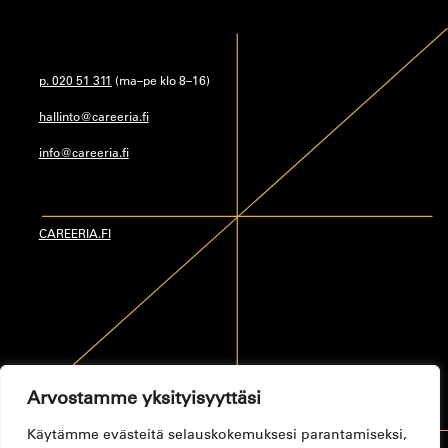
p. 020 51 311
(ma–pe klo 8–16)
hallinto@careeria.fi
info@careeria.fi
CAREERIA.FI
Arvostamme yksityisyyttäsi
Käytämme evästeitä selauskokemuksesi parantamiseksi,