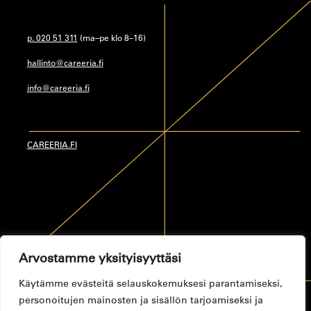
p. 020 51 311
(ma–pe klo 8–16)
hallinto@careeria.fi
info@careeria.fi
CAREERIA.FI
Arvostamme yksityisyyttäsi
Käytämme evästeitä selauskokemuksesi parantamiseksi,
personoitujen mainosten ja sisällön tarjoamiseksi ja
Tietosuojaseloste
Toimitusehdot
Saavutettavuusseloste